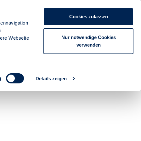
Ausbildung
Die Stuttgarter
Cookies zulassen
anmelden
ennavigation
u
FÜR PARTNER
FÜR KUNDEN
Nur notwendige Cookies
sere Webseite
verwenden
g
Details zeigen