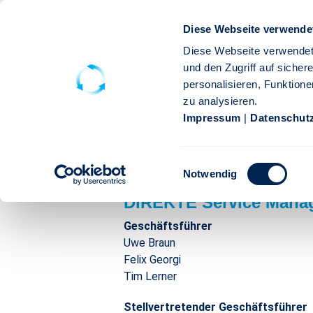
Zum Hauptinhalt springen
Diese Webseite verwende
Diese Webseite verwendet
und den Zugriff auf siche
personalisieren, Funktione
zu analysieren.
Impressum
|
Datenschut
Impressum | DIREKTE SERV
Einwilligungsauswahl
Impressum
Notwendig
DIREKTE Service Man
Geschäftsführer
Uwe Braun
Felix Georgi
Tim Lerner
Stellvertretender Geschäftsführer