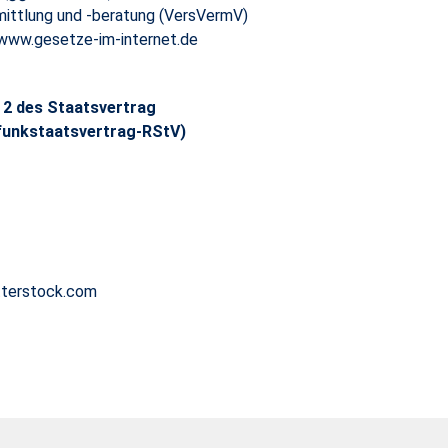
mittlung und -beratung (VersVermV)
 www.gesetze-im-internet.de
. 2 des Staatsvertrag
funkstaatsvertrag-RStV)
tterstock.com